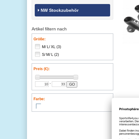
NW Stockzubehör
Artikel filtern nach
Größe:
M/ L/ XL (3)
S/ M/ L (2)
Preis (€):
-
GO
Farbe: