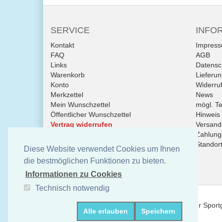
SERVICE
INFO
Kontakt
Impres
FAQ
AGB
Links
Datensc
Warenkorb
Lieferu
Konto
Widerruf
Merkzettel
News
Mein Wunschzettel
mögl. T
Öffentlicher Wunschzettel
Hinweis
Vertrag widerrufen
Versandd
Zahlung
Standor
Diese Website verwendet Cookies um Ihnen
die bestmöglichen Funktionen zu bieten.
Informationen zu Cookies
Technisch notwendig
sportslife4you.de Online Shop - Fachhändler für Spor
Alle erlauben
Speichern