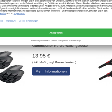
Mehr Informationen
Leki Smart Tip Pad
Gummipuffer Nordic Walkingstöcke
13,95 €
( inkl. MwSt., zzgl.
Versandkosten
)
Mehr Informationen