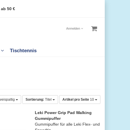
 ab 50 €
Anmelden
n
Tischtennis
weispaltig
Sortierung:
Titel
Artikel pro Seite
10
Leki Power Grip Pad Walking
Gummipuffer
Gummipuffer für alle Leki Flex- und
Speedtip