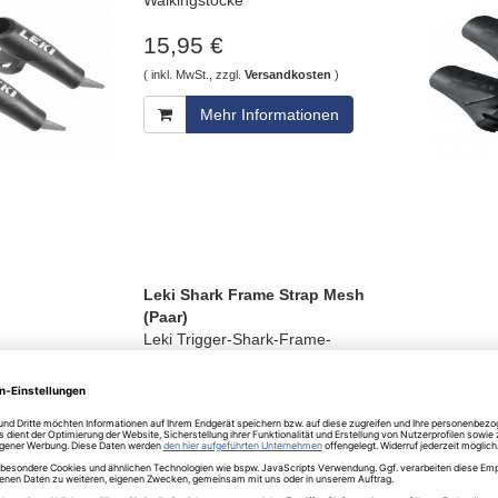
15,95 €
( inkl. MwSt., zzgl.
Versandkosten
)
Mehr Informationen
Leki Shark Frame Strap Mesh
(Paar)
Leki Trigger-Shark-Frame-
Ersatzschlaufen
Größe Variante wählen
32,95 €
UVP
*
39,95 €
( inkl. MwSt., zzgl.
Versandkosten
)