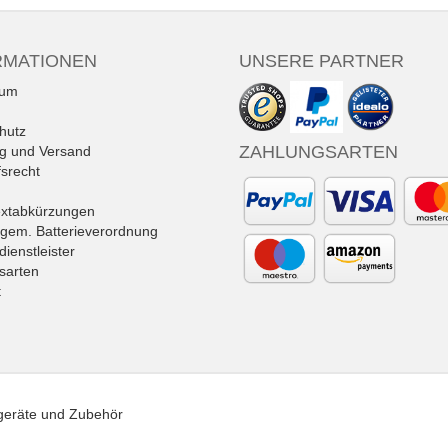
RMATIONEN
UNSERE PARTNER
sum
hutz
ZAHLUNGSARTEN
ng und Versand
srecht
extabkürzungen
 gem. Batterieverordnung
ienstleister
sarten
t
tgeräte und Zubehör