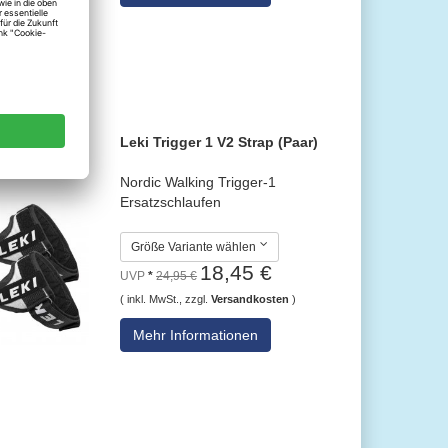
Leki Trigger 1 V2 Strap (Paar)
Nordic Walking Trigger-1
Ersatzschlaufen
Größe Variante wählen
18,45 €
UVP
*
24,95 €
( inkl. MwSt., zzgl.
Versandkosten
)
Mehr Informationen