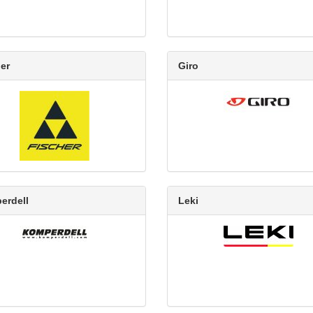
er
Giro
erdell
Leki