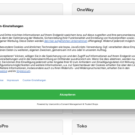
OneWay
wa
Salomon
oPro
Toko