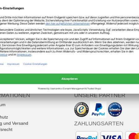
64,95 €
UVP
*
139,95 €
( inkl. MwSt., zzgl.
Versandkosten
)
Mehr Informationen
RMATIONEN
UNSERE PARTNER
sum
hutz
ZAHLUNGSARTEN
ng und Versand
srecht