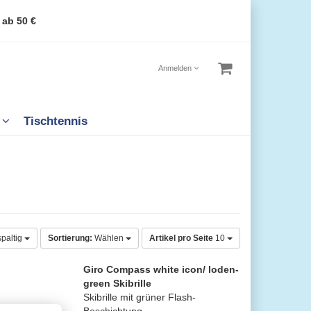
 ab 50 €
Anmelden
n
Tischtennis
spaltig
Sortierung:
Wählen
Artikel pro Seite
10
Giro Compass white icon/ loden-
green Skibrille
Skibrille mit grüner Flash-
Beschichtung