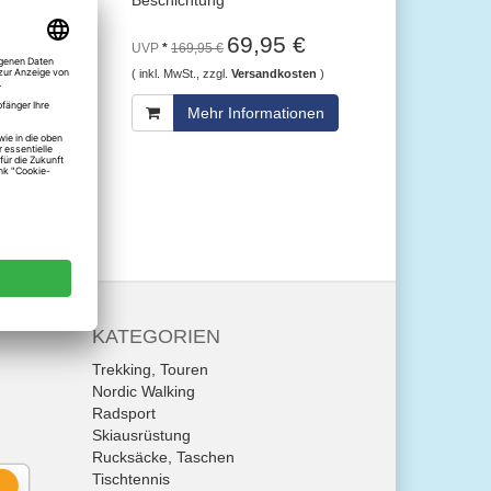
69,95 €
UVP
*
169,95 €
( inkl. MwSt., zzgl.
Versandkosten
)
Mehr Informationen
KATEGORIEN
Trekking, Touren
Nordic Walking
Radsport
Skiausrüstung
Rucksäcke, Taschen
Tischtennis