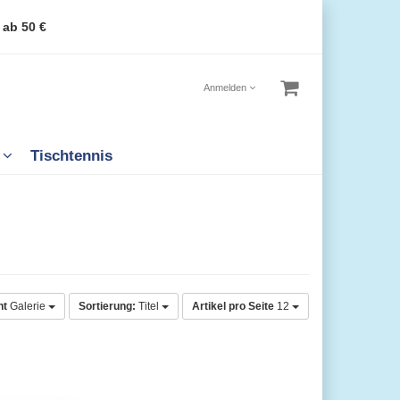
 ab 50 €
Anmelden
n
Tischtennis
ht
Galerie
Sortierung:
Titel
Artikel pro Seite
12