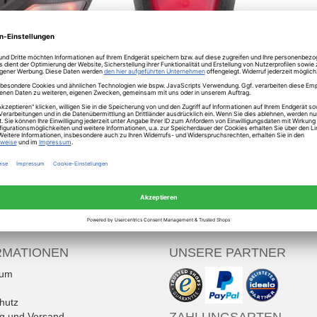
 Plug-In-Light LED
Uvex Plug-In LED Rücklicht
Rücklicht
14,95 €
12,95 €
St., zzgl.
Versandkosten
inkl. MwSt., zzgl.
Versandkosten
Mehr Informationen
Mehr Informationen
RMATIONEN
UNSERE PARTNER
sum
hutz
ng und Versand