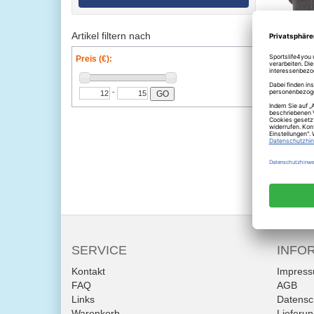
Artikel filtern nach
Preis (€):
-
GO
Alpina
inkl. Mw
SERVICE
INFO
Kontakt
Impres
FAQ
AGB
Links
Datensc
Warenkorb
Lieferu