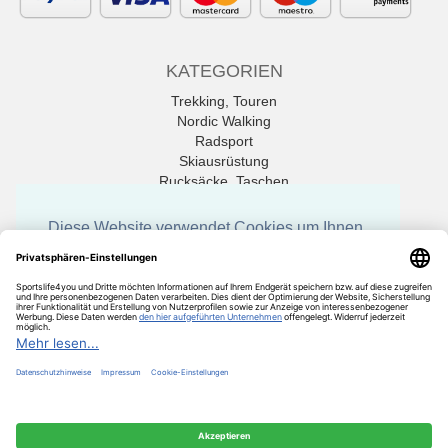
KATEGORIEN
Trekking, Touren
Nordic Walking
Radsport
Skiausrüstung
Rucksäcke, Taschen
Tischtennis
Diese Website verwendet Cookies um Ihnen
Alle Marken
die bestmöglichen Funktionen zu bieten.
Informationen zu Cookies
Technisch notwendig
*
inkl. MwSt., zzgl.
Versandkosten
Alle erlauben
sportslife4you.de Online Shop - Fachhändler für Sportgeräte und
Zubehör
Speichern